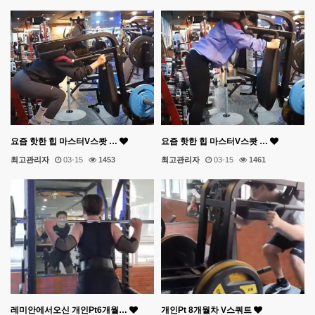
요즘 핫한 힙 마스터V스쾃 …
요즘 핫한 힙 마스터V스쾃 …
최고관리자
03-15
1453
최고관리자
03-15
1461
레미안에서오신 개인Pt6개월…
개인Pt 8개월차 V스쿼트