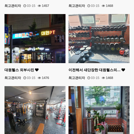
최고관리자
03-15
1457
최고관리자
03-15
1468
대원헬스 외부사진
이전해서 새단장한 대원헬스의…
최고관리자
03-15
1476
최고관리자
03-15
1468