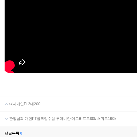
여자개인Pt 3대200
관장님과 개인PT벌크업수업 루마니안 데드리프트80k 스쿼트190k
댓글목록
0