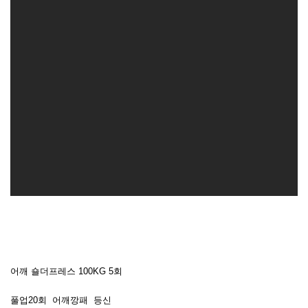
어깨 숄더프레스 100KG 5회
풀업20회 어깨깡패 등신