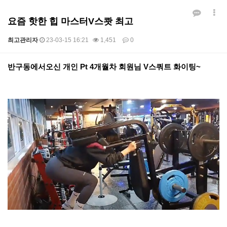
요즘 핫한 힙 마스터V스쾃 최고
최고관리자
23-03-15 16:21
1,451
0
본문
반구동에서오신 개인 Pt 4개월차 회원님 V스쿼트 화이팅~